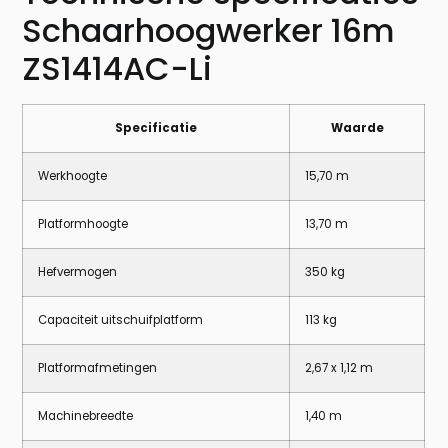
Schaarhoogwerker 16m
ZS1414AC-Li
Specificatie
Waarde
Werkhoogte
15,70 m
Platformhoogte
13,70 m
Hefvermogen
350 kg
Capaciteit uitschuifplatform
113 kg
Platformafmetingen
2,67 x 1,12 m
Machinebreedte
1,40 m