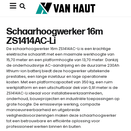
Schaarhoogwerker 16m
ZS1414AC-Li
De schaarhoogwerker 16m ZS1414AC-Li is een krachtige
elektrische schaarlift met een maximale werkhoogte van
15,70 meter en een platformhoogte van 13,70 meter. Dankzij
de onderhoudsvrije AC-aandrijving en de duurzame 230Ah
lithium-ion batterij biedt deze hoogwerker uitstekende
prestaties, een lange inzetduur en lage operationele
kosten. Met een platformcapaciteit van 350 kg, een ruim
werkplatform en een uitschuifbaar dek van 0,91 meter is de
ZS1414AC-Li ideaal voor installatiewerkzaamheden,
onderhoud, bouwprojecten en industriële toepassingen op
grote hoogte. De emissievrije werking, compacte
manoeuvreerbaarheid en uitgebreide
veiligheidsvoorzieningen maken deze schaarhoogwerker
tot een betrouwbare en efficiënte oplossing voor
professioneel werken binnen én buiten.