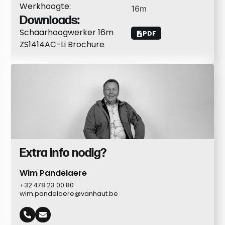
Werkhoogte:
16
m
Downloads:
Schaarhoogwerker 16m
PDF
ZS1414AC-Li Brochure
Extra info nodig?
Wim Pandelaere
+32 478 23 00 80
wim.pandelaere@vanhaut.be