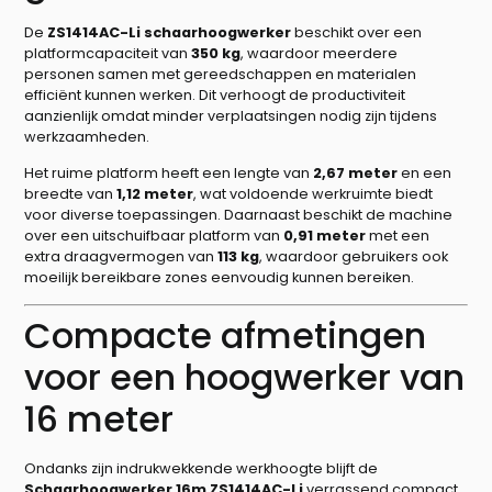
De
ZS1414AC-Li schaarhoogwerker
beschikt over een
platformcapaciteit van
350 kg
, waardoor meerdere
personen samen met gereedschappen en materialen
efficiënt kunnen werken. Dit verhoogt de productiviteit
aanzienlijk omdat minder verplaatsingen nodig zijn tijdens
werkzaamheden.
Het ruime platform heeft een lengte van
2,67 meter
en een
breedte van
1,12 meter
, wat voldoende werkruimte biedt
voor diverse toepassingen. Daarnaast beschikt de machine
over een uitschuifbaar platform van
0,91 meter
met een
extra draagvermogen van
113 kg
, waardoor gebruikers ook
moeilijk bereikbare zones eenvoudig kunnen bereiken.
Compacte afmetingen
voor een hoogwerker van
16 meter
Ondanks zijn indrukwekkende werkhoogte blijft de
Schaarhoogwerker 16m ZS1414AC-Li
verrassend compact.