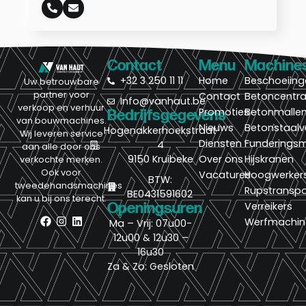
Contact
Menu
Machine
+32 3 250 11 11
Home
Beschoeiin
Uw betrouwbare
partner voor
Contact
Betoncentra
Info@vanhaut.be
verkoop en verhuur
Promoties
Betonmalle
Bedrijfsgegevens
van bouwmachines.
Nieuws
Betonstaalv
Hogenakkerhoekstraat
Wij leveren service
Diensten
Funderings
4
aan alle door ons
9150 Kruibeke
Over ons
Hijskranen
verkochte merken.
Ook voor
Vacatures
Hoogwerker
BTW:
tweedehandsmachines
Rupstranspo
BE0431591602
kan u bij ons terecht.
Openingsuren
Verreikers
Werfmachin
Ma – Vrij: 07u00-
12u00 & 12u30 –
16u30
Za & Zo: Gesloten