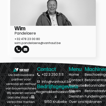
Wim
Pandelaere
+32 478 23 00 80
wim.pandelaere@vanhaut.be
Contact
Menu
Machine
+32 3 250 11 11
Home
Beschoeiin
Uw betrouwbare
partner voor
Contact
Betoncentra
Info@vanhaut.be
verkoop en verhuur
Promoties
Betonmalle
Bedrijfsgegevens
van bouwmachines.
Nieuws
Betonstaalv
Hogenakkerhoekstraat
Wij leveren service
Diensten
Funderings
4
aan alle door ons
9150 Kruibeke
Over ons
Hijskranen
verkochte merken.