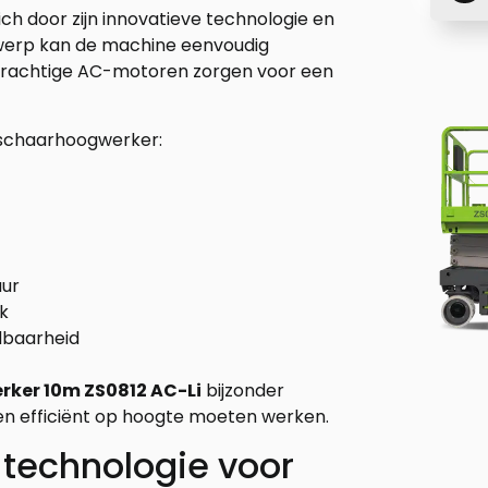
ch door zijn innovatieve technologie en
twerp kan de machine eenvoudig
e krachtige AC-motoren zorgen voor een
e schaarhoogwerker:
uur
k
dbaarheid
ker 10m ZS0812 AC-Li
bijzonder
ig en efficiënt op hoogte moeten werken.
 technologie voor