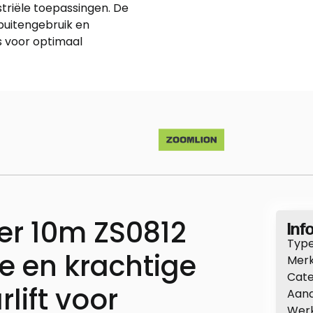
riële toepassingen. De
buitengebruik en
es voor optimaal
r 10m ZS0812
Info
Type
 en krachtige
Merk
Cate
lift voor
Aand
Wer