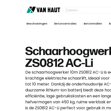
Beschoeiingen
Betoncentrales
Betonmallen
B
Schaarhoogwer
ZS0812 AC-Li
De schaarhoogwerker 10m ZS0812 AC-Li is 
krachtige elektrische schaarlift, ideaal voo
tot 10 meter. Dankzij de onderhoudsvrije AC
duurzame lithium-ion batterij biedt deze 
efficiëntie, lage gebruikskosten en een lang
hefvermogen van 450 kg, ruime werkbak e
is de ZS0812 AC-Li perfect voor gebruik in m