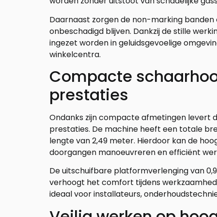
worden zonder uitstoot van schadelijke gas
Daarnaast zorgen de non-marking banden e
onbeschadigd blijven. Dankzij de stille we
ingezet worden in geluidsgevoelige omgevin
winkelcentra.
Compacte schaarhoo
prestaties
Ondanks zijn compacte afmetingen levert d
prestaties. De machine heeft een totale bre
lengte van 2,49 meter. Hierdoor kan de ho
doorgangen manoeuvreren en efficiënt werk
De uitschuifbare platformverlenging van 0,
verhoogt het comfort tijdens werkzaamhed
ideaal voor installateurs, onderhoudstechni
Veilig werken op hoo