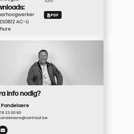
10
m
nloads:
aarhoogwerker
PDF
ZS0812 AC-Li
hure
ra info nodig?
 Pandelaere
78 23 00 80
pandelaere@vanhaut.be