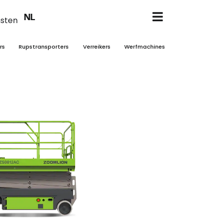
EN
NL
FR
nsten
rs
Rupstransporters
Verreikers
Werfmachines