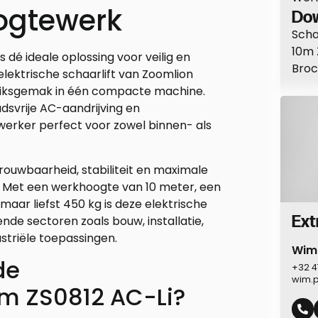
ogtewerk
Dow
Sch
10m 
is dé ideale oplossing voor veilig en
Broc
lektrische schaarlift van Zoomlion
uiksgemak in één compacte machine.
udsvrije AC-aandrijving en
werker perfect voor zowel binnen- als
wbaarheid, stabiliteit en maximale
at. Met een werkhoogte van 10 meter, een
ar liefst 450 kg is deze elektrische
Ext
de sectoren zoals bouw, installatie,
triële toepassingen.
Wim
de
+32 4
wim.
m ZS0812 AC-Li?