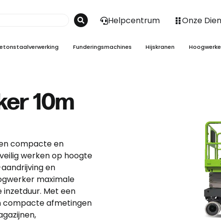
Helpcentrum
Onze Die
etonstaalverwerking
Funderingsmachines
Hijskranen
Hoogwerke
ker 10m
een compacte en
r veilig werken op hoogte
-aandrijving en
hoogwerker maximale
e inzetduur. Met een
n compacte afmetingen
agazijnen,