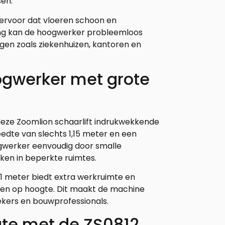
sen.
rvoor dat vloeren schoon en
rking kan de hoogwerker probleemloos
gen zoals ziekenhuizen, kantoren en
gwerker met grote
eze Zoomlion schaarlift indrukwekkende
edte van slechts 1,15 meter en een
ogwerker eenvoudig door smalle
en in beperkte ruimtes.
91 meter biedt extra werkruimte en
en op hoogte. Dit maakt de machine
ekers en bouwprofessionals.
gte met de ZS0812