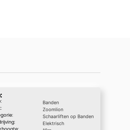
:
:
Banden
:
Zoomlion
gorie:
Schaarliften op Banden
rijving:
Elektrisch
khoogte: