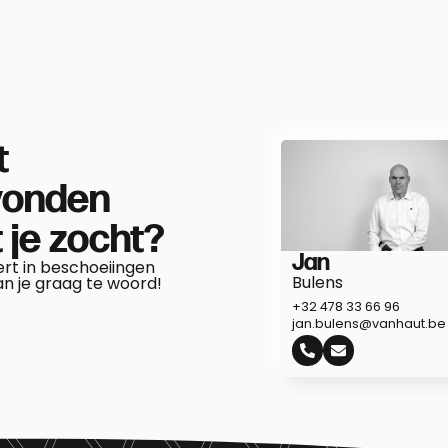
B Qualifix
t
vonden
 je zocht?
Jan
ert in beschoeiingen
Bulens
an je graag te woord!
+32 478 33 66 96
jan.bulens@vanhaut.be