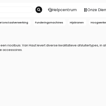
Helpcentrum
Onze Die
etonstaalverwerking
Funderingsmachines
Hijskranen
Hoogwerke
 een rioolbuis. Van Haut levert diverse kwalitatieve afsluitertypes, in al
se accessoires.
rn voor