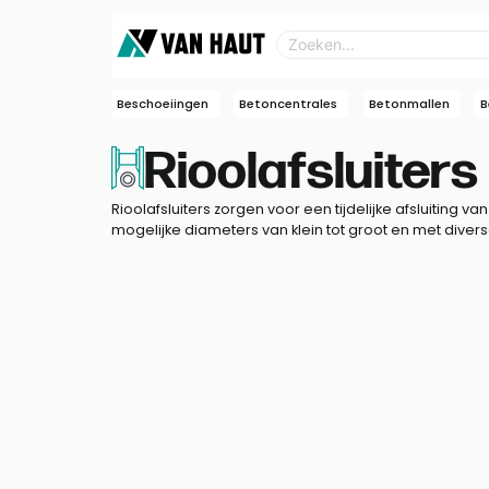
Beschoeiingen
Betoncentrales
Betonmallen
B
Rioolafsluiters
Rioolafsluiters zorgen voor een tijdelijke afsluiting van
mogelijke diameters van klein tot groot en met diver
Rioolafsluiters
bekistingske
putdeksels
De Raad