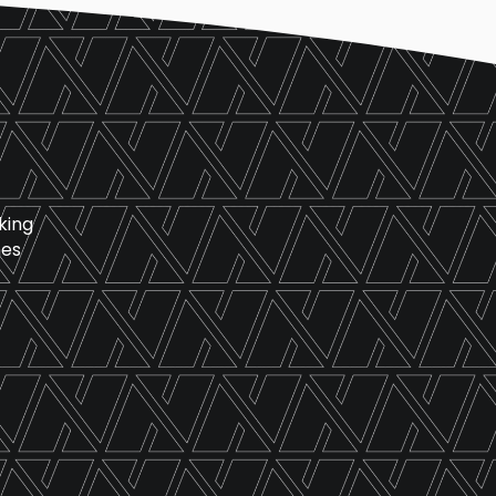
king
nes