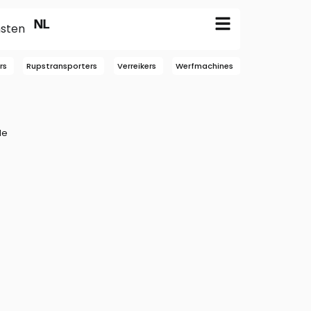
EN
NL
FR
nsten
rs
Rupstransporters
Verreikers
Werfmachines
le