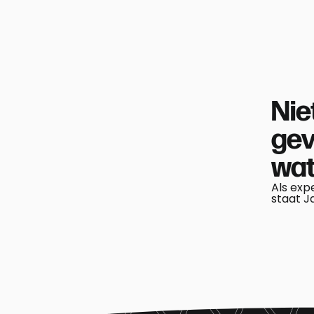
Pronal
J
Rubber
MEER INFO
MEER INFO
Nie
ge
wat
Als exp
staat J