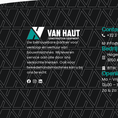
Conta
+32 3 
Uw betrouwbare partner voor
Info
verkoop en verhuur van
Bedri
bouwmachines. Wij leveren
Hoge
service aan alle door ons
9150 
verkochte merken. Ook voor
tweedehandsmachines kan u bij
BTW: 
ons terecht.
Openi
Ma – Vri
12u30 – 
Za & Zo: