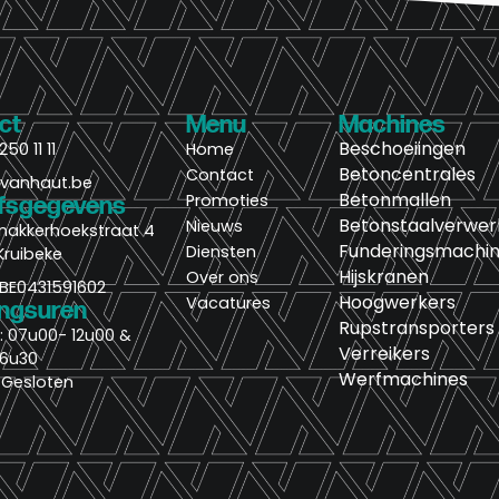
ct
Menu
Machines
Beschoeiingen
250 11 11
Home
Betoncentrales
Contact
@vanhaut.be
Betonmallen
Promoties
jfsgegevens
Betonstaalverwer
Nieuws
nakkerhoekstraat 4
Funderingsmachi
Diensten
Kruibeke
Hijskranen
Over ons
BE0431591602
Hoogwerkers
Vacatures
ngsuren
Rupstransporters
j: 07u00- 12u00 &
Verreikers
16u30
Werfmachines
 Gesloten