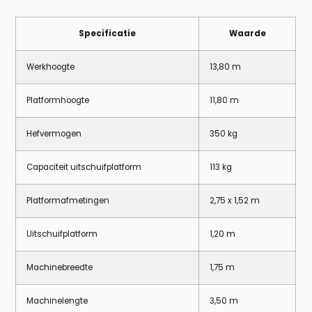
Specificatie
Waarde
Werkhoogte
13,80 m
Platformhoogte
11,80 m
Hefvermogen
350 kg
Capaciteit uitschuifplatform
113 kg
Platformafmetingen
2,75 x 1,52 m
Uitschuifplatform
1,20 m
Machinebreedte
1,75 m
Machinelengte
3,50 m