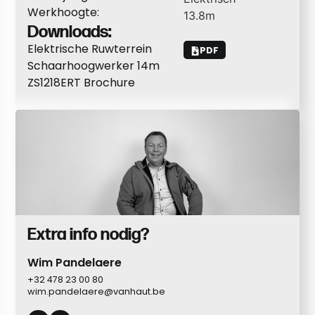
Werkhoogte:
13.8
m
Downloads:
Elektrische Ruwterrein
PDF
Schaarhoogwerker 14m
ZS1218ERT Brochure
Extra info nodig?
Wim Pandelaere
+32 478 23 00 80
wim.pandelaere@vanhaut.be