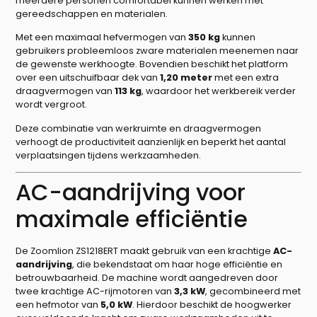
meerdere personen comfortabel kunnen werken met
gereedschappen en materialen.
Met een maximaal hefvermogen van
350 kg
kunnen
gebruikers probleemloos zware materialen meenemen naar
de gewenste werkhoogte. Bovendien beschikt het platform
over een uitschuifbaar dek van
1,20 meter
met een extra
draagvermogen van
113 kg
, waardoor het werkbereik verder
wordt vergroot.
Deze combinatie van werkruimte en draagvermogen
verhoogt de productiviteit aanzienlijk en beperkt het aantal
verplaatsingen tijdens werkzaamheden.
AC-aandrijving voor
maximale efficiëntie
De Zoomlion ZS1218ERT maakt gebruik van een krachtige
AC-
aandrijving
, die bekendstaat om haar hoge efficiëntie en
betrouwbaarheid. De machine wordt aangedreven door
twee krachtige AC-rijmotoren van
3,3 kW
, gecombineerd met
een hefmotor van
5,0 kW
. Hierdoor beschikt de hoogwerker