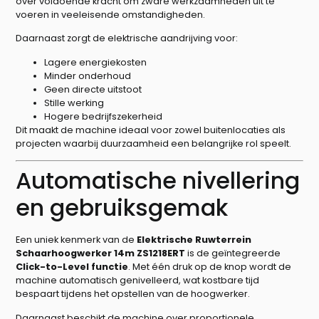
over voldoende kracht om zware werkzaamheden uit te
voeren in veeleisende omstandigheden.
Daarnaast zorgt de elektrische aandrijving voor:
Lagere energiekosten
Minder onderhoud
Geen directe uitstoot
Stille werking
Hogere bedrijfszekerheid
Dit maakt de machine ideaal voor zowel buitenlocaties als
projecten waarbij duurzaamheid een belangrijke rol speelt.
Automatische nivellering
en gebruiksgemak
Een uniek kenmerk van de
Elektrische Ruwterrein
Schaarhoogwerker 14m ZS1218ERT
is de geïntegreerde
Click-to-Level functie
. Met één druk op de knop wordt de
machine automatisch genivelleerd, wat kostbare tijd
bespaart tijdens het opstellen van de hoogwerker.
Daarnaast beschikt de machine over proportionele