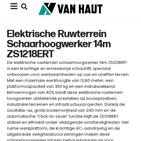
Elektrische Ruwterrein
Schaarhoogwerker 14m
ZS1218ERT
De elektrische ruwterrein schaarhoogwerker 14m ZS1218ERT
is een krachtige en emissievrije schaarlift, speciaal
ontworpen voor werkzaamheden op ruw en oneffen terrein.
Met een maximale werkhoogte van 13,80 meter, een
platformcapaciteit van 350 kg en een indrukwekkend
klimvermogen van 40% biedt deze elektrische ruwterrein
hoogwerker uitstekende prestaties op bouwplaatsen,
industriële terreinen en infrastructuurprojecten. Dankzij de
oscillatie-as, grote bodemvrijheid van 240 mm en de
automatische “Click-to-Level” functie blijft de ZS1218ERT
stabiel en efficiënt onder uitdagende omstandigheden. Het
ruime werkplatform, de krachtige AC-aandrijving en de
uitgebreide veiligheidsvoorzieningen maken deze
schaarhoogwerker tot een betrouwbare keuze voor