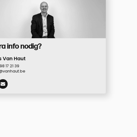
ra info nodig?
s Van Haut
98 17 21 39
s@vanhaut.be