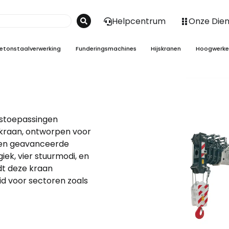
Helpcentrum
Onze Die
etonstaalverwerking
Funderingsmachines
Hijskranen
Hoogwerke
ijstoepassingen
nkraan, ontworpen voor
it en geavanceerde
ek, vier stuurmodi, en
t deze kraan
d voor sectoren zoals