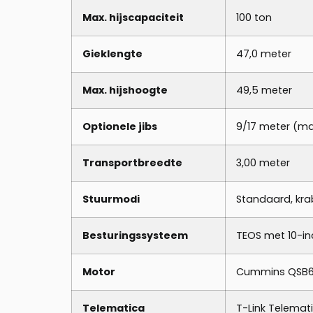
Max. hijscapaciteit
100 ton
Gieklengte
47,0 meter
Max. hijshoogte
49,5 meter
Optionele jibs
9/17 meter (ma
Transportbreedte
3,00 meter
Stuurmodi
Standaard, krab
Besturingssysteem
TEOS met 10-i
Motor
Cummins QSB6.
Telematica
T-Link Telemat