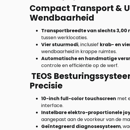
Compact Transport & Ui
Wendbaarheid
Transportbreedte van slechts 3,00 
tussen werklocaties.
Vier stuurmodi
, inclusief
krab- en vi
wendbaarheid in krappe ruimtes.
Automatische en handmatige vers
controle en efficiëntie op de werf.
TEOS Besturingssyste
Precisie
10-inch full-color touchscreen
met ee
interface.
Instelbare elektro-proportionele jo
aangepast aan de voorkeur van de mac
Geïntegreerd diagnosesysteem
, w