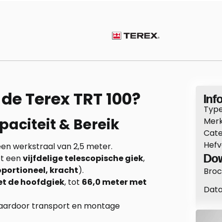
de Terex TRT 100?
Info
Type
aciteit & Bereik
Merk
Cate
Hef
 een werkstraal van 2,5 meter.
Dow
t een
vijfdelige telescopische giek
,
roportioneel, kracht
).
Broc
et de hoofdgiek
, tot
66,0 meter met
Data
waardoor transport en montage