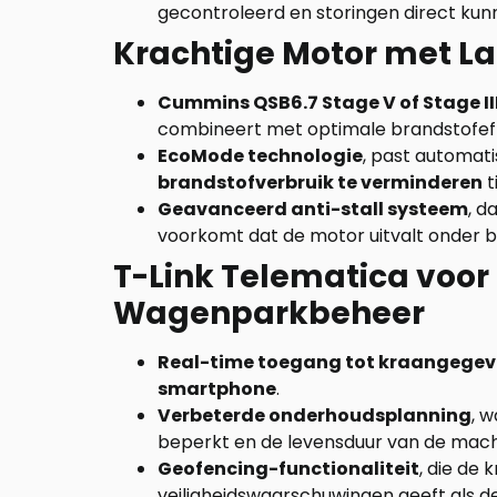
gecontroleerd en storingen direct ku
Krachtige Motor met L
Cummins QSB6.7 Stage V of Stage I
combineert met optimale brandstofeffi
EcoMode technologie
, past automat
brandstofverbruik te verminderen
t
Geavanceerd anti-stall systeem
, d
voorkomt dat de motor uitvalt onder b
T-Link Telematica voor
Wagenparkbeheer
Real-time toegang tot kraangege
smartphone
.
Verbeterde onderhoudsplanning
, 
beperkt en de levensduur van de mach
Geofencing-functionaliteit
, die de 
veiligheidswaarschuwingen geeft als 