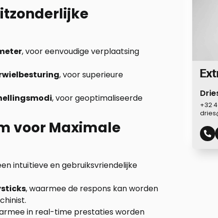
tzonderlijke
meter
, voor eenvoudige verplaatsing
Ext
erwielbesturing
, voor superieure
Drie
nellingsmodi
, voor geoptimaliseerde
+32 4
drie
em voor Maximale
n intuïtieve en gebruiksvriendelijke
ysticks
, waarmee de respons kan worden
hinist.
aarmee in real-time prestaties worden