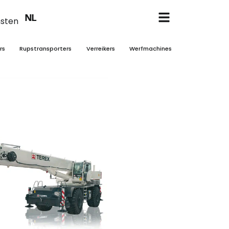
EN
NL
FR
nsten
rs
Rupstransporters
Verreikers
Werfmachines