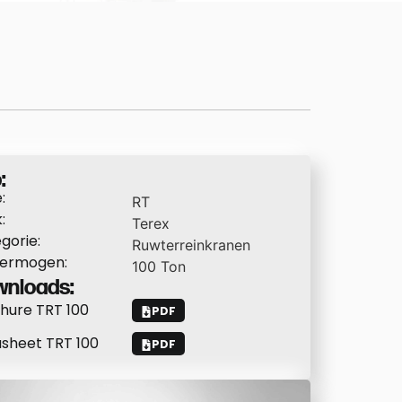
:
:
RT
:
Terex
gorie:
Ruwterreinkranen
vermogen:
100
Ton
nloads:
hure TRT 100
PDF
sheet TRT 100
PDF