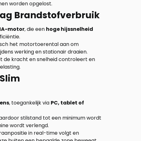
nnen worden opgelost.
aag Brandstofverbruik
IIA-motor
, die een
hoge hijssnelheid
ciëntie.
isch het motortoerental aan om
ijdens werking en stationair draaien.
at de kracht en snelheid controleert en
elasting.
 Slim
vens
, toegankelijk via
PC, tablet of
waardoor stilstand tot een minimum wordt
ine wordt verlengd.
kraanpositie in real-time volgt en
deze buiten een bepaalde zone beweegt.