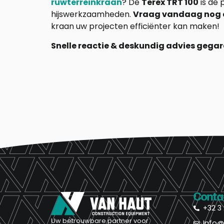
ruwterreinkraan
? De
Terex TRT 100
is de 
hijswerkzaamheden.
Vraag vandaag nog e
kraan uw projecten efficiënter kan maken!
Snelle reactie & deskundig advies gega
Conta
+32 3 
Uw betrouwbare partner voor
Info