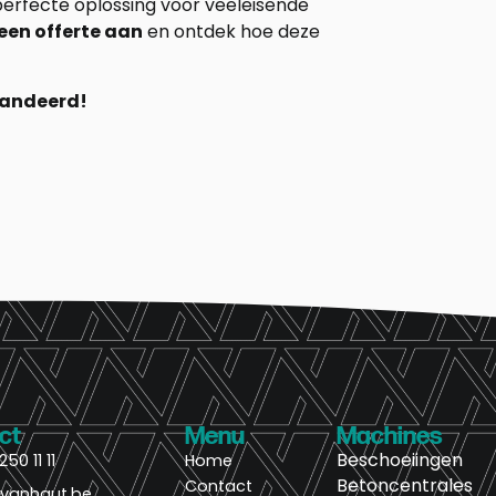
perfecte oplossing voor veeleisende
en offerte aan
en ontdek hoe deze
randeerd!
ct
Menu
Machines
Beschoeiingen
250 11 11
Home
Betoncentrales
Contact
@vanhaut.be