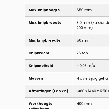
Max. kniphoogte
650 mm
Max. knipbreedte
310 mm (kalkzand
200 mm)
Min. knipbreedte
50 mm
Knipkracht
26 ton
Knipsnelheid
< 0,03 m/s
Messen
4 x vierzijdig geh
Afmetingen (l x b x h)
1460 x 1440 x 125
Werkhoogte
400 mm
rollenbaan