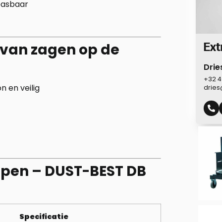
pasbaar
Ext
 van zagen op de
Drie
+32 4
n en veilig
drie
pen – DUST-BEST DB
Specificatie