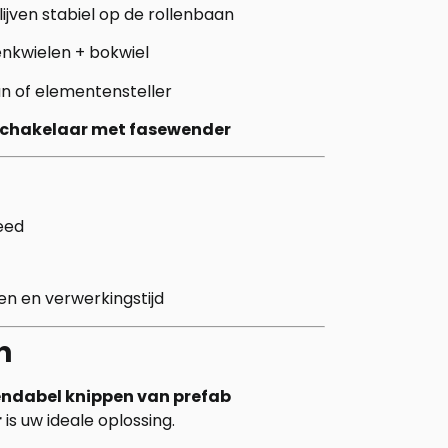
ijven stabiel op de rollenbaan
nkwielen + bokwiel
n of elementensteller
schakelaar met fasewender
eed
en en verwerkingstijd
n
 rendabel knippen van prefab
r
is uw ideale oplossing.