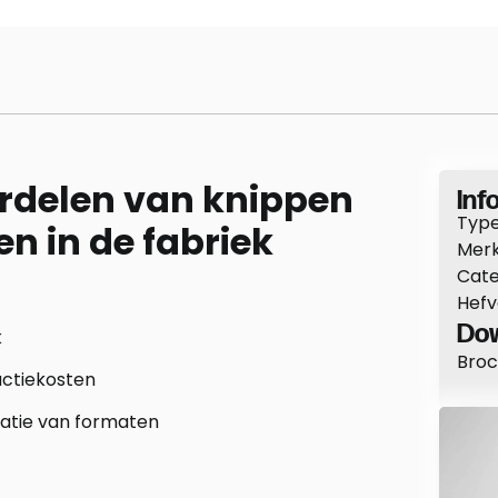
rdelen van knippen
Info
Type
n in de fabriek
Merk
Cate
Hef
Dow
k
Broc
uctiekosten
satie van formaten