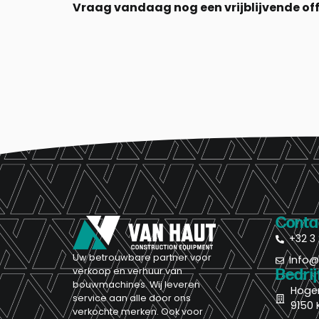
Vraag vandaag nog een vrijblijvende off
Conta
+32 3 
Uw betrouwbare partner voor
Info
verkoop en verhuur van
Bedri
bouwmachines. Wij leveren
Hoge
service aan alle door ons
9150 
verkochte merken. Ook voor