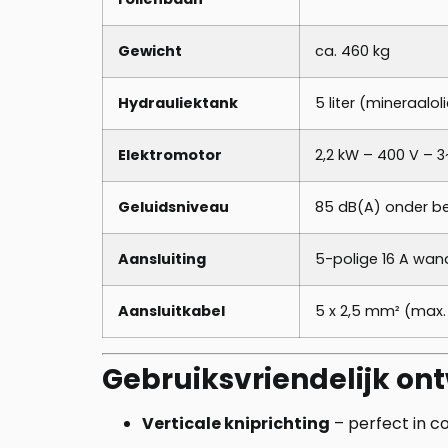
Gewicht
ca. 460 kg
Hydrauliektank
5 liter (mineraalol
Elektromotor
2,2 kW – 400 V – 3
Geluidsniveau
85 dB(A) onder be
Aansluiting
5-polige 16 A wa
Aansluitkabel
5 x 2,5 mm² (max.
Gebruiksvriendelijk on
Verticale kniprichting
– perfect in c