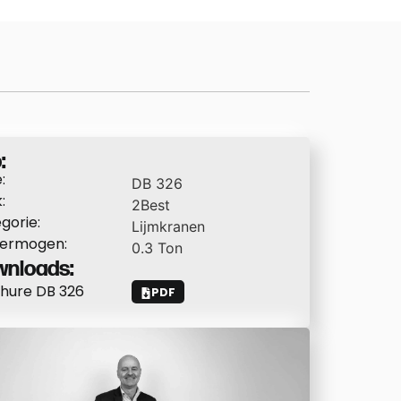
:
:
DB 326
:
2Best
gorie:
Lijmkranen
vermogen:
0.3
Ton
nloads:
hure DB 326
PDF