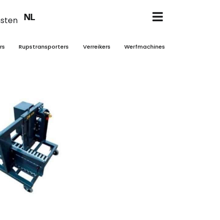
EN
NL
FR
nsten
rs
Rupstransporters
Verreikers
Werfmachines