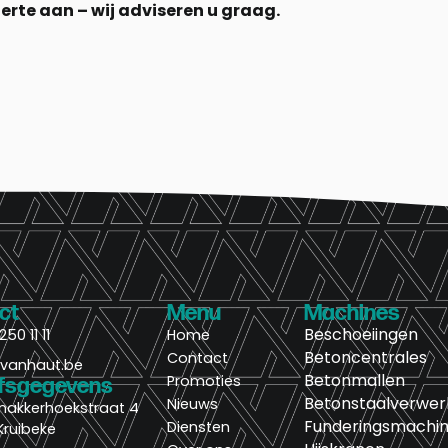
erte aan – wij adviseren u graag.
ct
Menu
Machines
Beschoeiingen
250 11 11
Home
Betoncentrales
Contact
@vanhaut.be
Betonmallen
Promoties
jfsgegevens
Betonstaalverwer
Nieuws
nakkerhoekstraat 4
Funderingsmachi
Diensten
Kruibeke