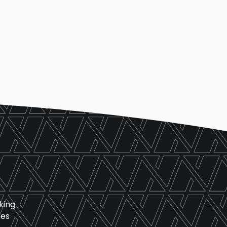
king
nes