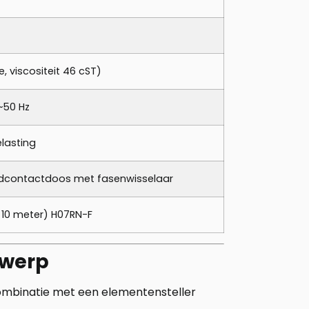
ie, viscositeit 46 cST)
~50 Hz
lasting
ndcontactdoos met fasenwisselaar
 10 meter) H07RN-F
twerp
ombinatie met een elementensteller