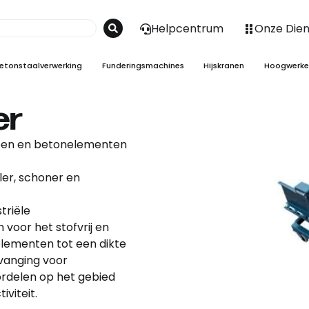
Helpcentrum
Onze Die
etonstaalverwerking
Funderingsmachines
Hijskranen
Hoogwerke
er
steen en betonelementen
er, schoner en
triële
voor het stofvrij en
lementen tot een dikte
vanging voor
ordelen op het gebied
iviteit.