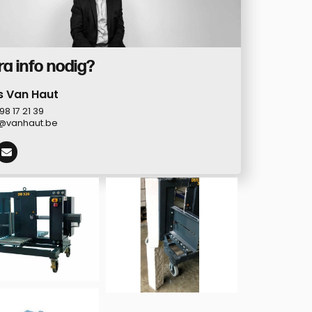
ra info nodig?
s Van Haut
98 17 21 39
s@vanhaut.be