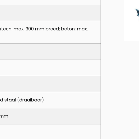
steen: max. 300 mm breed; beton: max.
ard staal (draaibaar)
0 mm