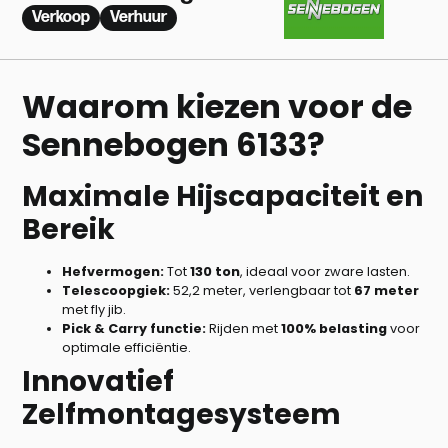
Verkoop
Verhuur
Waarom kiezen voor de
Sennebogen 6133?
Maximale Hijscapaciteit en
Bereik
Hefvermogen:
Tot
130 ton
, ideaal voor zware lasten.
Telescoopgiek:
52,2 meter, verlengbaar tot
67 meter
met fly jib.
Pick & Carry functie:
Rijden met
100% belasting
voor
optimale efficiëntie.
Innovatief
Zelfmontagesysteem