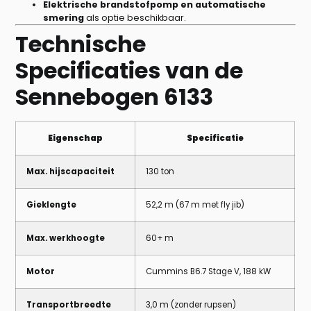
Elektrische brandstofpomp en automatische
smering
als optie beschikbaar.
Technische
Specificaties van de
Sennebogen 6133
Eigenschap
Specificatie
Max. hijscapaciteit
130 ton
Gieklengte
52,2 m (67 m met fly jib)
Max. werkhoogte
60+ m
Motor
Cummins B6.7 Stage V, 188 kW
Transportbreedte
3,0 m (zonder rupsen)