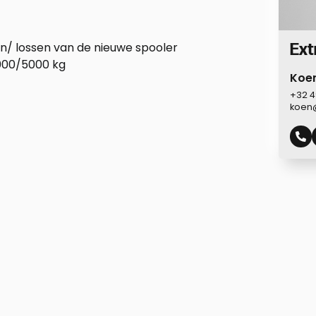
en/ lossen van de nieuwe spooler
Ext
000/5000 kg
Koe
+32 4
koen