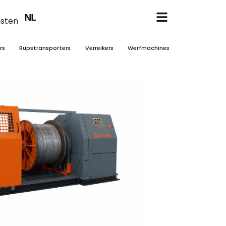
EN
NL
FR
nsten
rs
Rupstransporters
Verreikers
Werfmachines