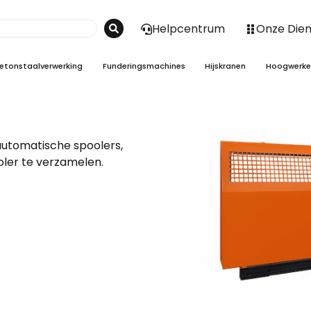
Helpcentrum
Onze Die
etonstaalverwerking
Funderingsmachines
Hijskranen
Hoogwerke
 automatische spoolers,
ler te verzamelen.