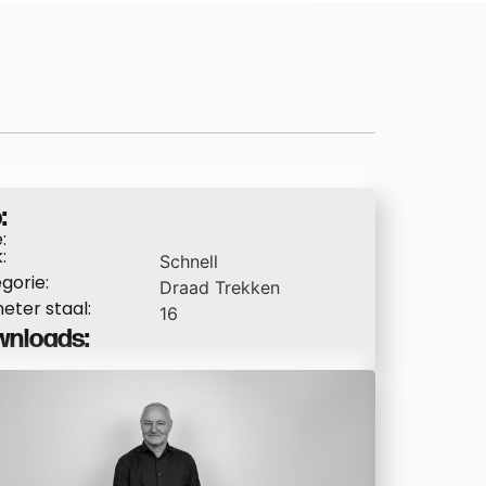
:
:
:
Schnell
gorie:
Draad Trekken
eter staal:
16
nloads: