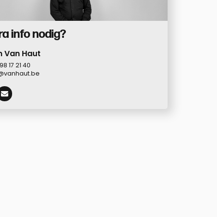
ra info nodig?
n Van Haut
98 17 21 40
@vanhaut.be