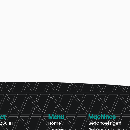
ct
Menu
Machines
Beschoeiingen
250 11 11
Home
Betoncentrales