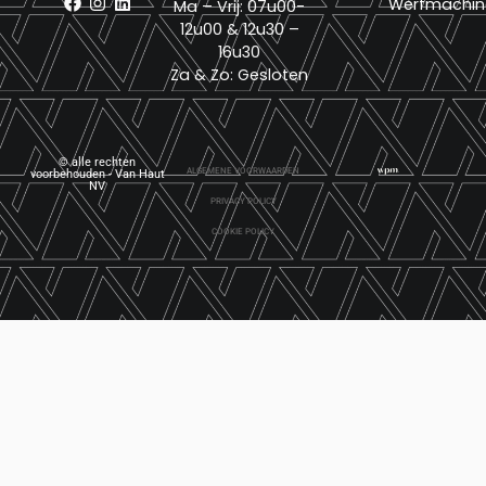
Werfmachin
Ma – Vrij: 07u00-
12u00 & 12u30 –
16u30
Za & Zo: Gesloten
© alle rechten
ALGEMENE VOORWAARDEN
voorbehouden - Van Haut
NV
PRIVACY POLICY
COOKIE POLICY