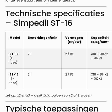
lange levensduur, zelfs bij intensief gebruik.
Technische specificaties
– Simpedil ST-16
Model
Bewerkingen/min
Vermogen
Capaciteit
(HP/kW)
65 kg/mm²
ST-16
21
2 / 1.5
Ø18 – Ø14×2
(1-
– Ø12×3
fase)
ST-16
21
2 / 1.5
Ø18 – Ø14×2
(3-
– Ø12×3
fase)
Let op: x2 en x3 = gelijktijdig buigen van 2 of 3 staven
Typische toepassingen