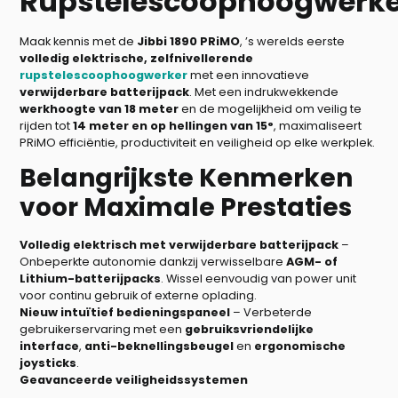
Rupstelescoophoogwerk
Maak kennis met de
Jibbi 1890 PRiMO
, ’s werelds eerste
volledig elektrische, zelfnivellerende
rupstelescoophoogwerker
met een innovatieve
verwijderbare batterijpack
. Met een indrukwekkende
werkhoogte van 18 meter
en de mogelijkheid om veilig te
rijden tot
14 meter en op hellingen van 15°
, maximaliseert
PRiMO efficiëntie, productiviteit en veiligheid op elke werkplek.
Belangrijkste Kenmerken
voor Maximale Prestaties
Volledig elektrisch met verwijderbare batterijpack
–
Onbeperkte autonomie dankzij verwisselbare
AGM- of
Lithium-batterijpacks
. Wissel eenvoudig van power unit
voor continu gebruik of externe oplading.
Nieuw intuïtief bedieningspaneel
– Verbeterde
gebruikerservaring met een
gebruiksvriendelijke
interface
,
anti-beknellingsbeugel
en
ergonomische
joysticks
.
Geavanceerde veiligheidssystemen