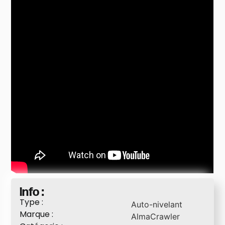
Info :
Type :
Auto-nivelant
Marque :
AlmaCrawler