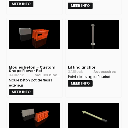
MEER INFO
MEER INFO
Moules béton – Custom
Lifting anchor
Shape Flower Pot
3ABlock
Accessoires
3ABlock
moules blocs
Point de levage sécurisé
Moule béton pot de fleurs
béton
MEER INFO
extérieur
MEER INFO