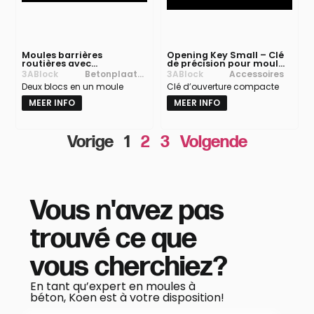
Moules barrières
Opening Key Small – Clé
routières avec
de précision pour moules
séparateur
béton
3ABlock
Betonplaat
3ABlock
Accessoires
Deux blocs en un moule
mallen
Clé d’ouverture compacte
MEER INFO
MEER INFO
Vorige
1
2
3
Volgende
Vous n'avez pas
trouvé ce que
vous cherchiez?
En tant qu’expert en moules à
béton, Koen est à votre disposition!