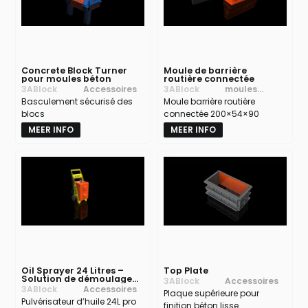
Concrete Block Turner
Moule de barrière
pour moules béton
routière connectée
3ABlock
Accessoires
3ABlock
moules
Basculement sécurisé des
Moule barrière routière
barrières
blocs
connectée 200×54×90
routières
MEER INFO
MEER INFO
Oil Sprayer 24 Litres –
Top Plate
Solution de démoulage
3ABlock
Accessoires
professionnelle pour
3ABlock
Accessoires
Plaque supérieure pour
moules béton
Pulvérisateur d’huile 24L pro
finition béton lisse