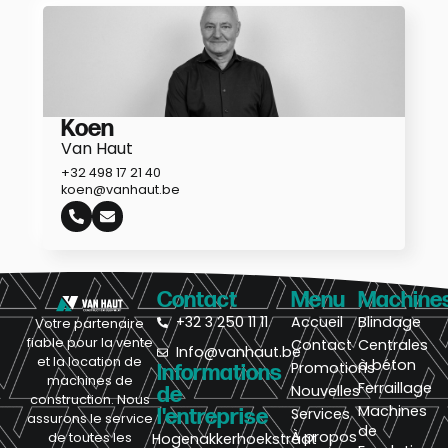
Koen
Van Haut
+32 498 17 21 40
koen@vanhaut.be
Contact
Menu
Machine
+32 3 250 11 11
Accueil
Blindage
Votre partenaire
fiable pour la vente
Contact
Centrales
Info@vanhaut.be
et la location de
à béton
Promotions
Informations
machines de
Ferraillage
Nouvelles
de
construction. Nous
Machines
l'entreprise
Services
assurons le service
de
À propos
de toutes les
Hogenakkerhoekstraat