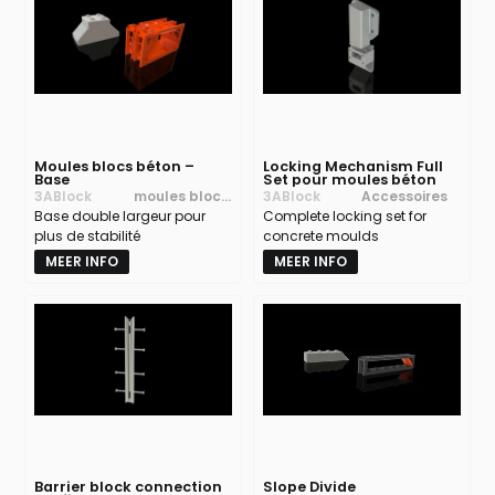
Moules blocs béton –
Locking Mechanism Full
Base
Set pour moules béton
3ABlock
moules blocs
3ABlock
Accessoires
Base double largeur pour
béton
Complete locking set for
plus de stabilité
concrete moulds
MEER INFO
MEER INFO
Barrier block connection
Slope Divide