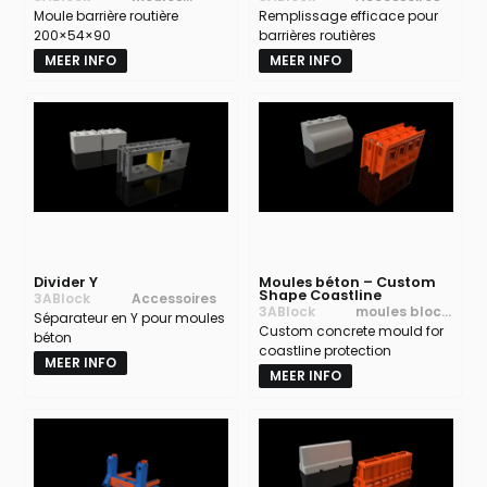
routières
Moule barrière routière
barrières
Remplissage efficace pour
200×54×90
routières
barrières routières
MEER INFO
MEER INFO
Divider Y
Moules béton – Custom
Shape Coastline
3ABlock
Accessoires
3ABlock
moules blocs
Séparateur en Y pour moules
Custom concrete mould for
béton
béton
coastline protection
MEER INFO
MEER INFO