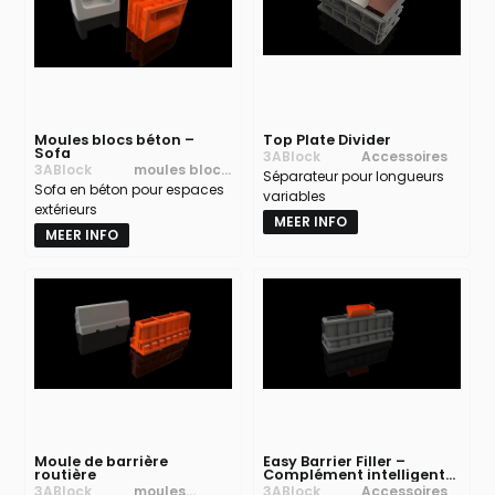
Moules blocs béton –
Top Plate Divider
Sofa
3ABlock
Accessoires
3ABlock
moules blocs
Séparateur pour longueurs
Sofa en béton pour espaces
béton
variables
extérieurs
MEER INFO
MEER INFO
Moule de barrière
Easy Barrier Filler –
routière
Complément intelligent
pour moules barrières
3ABlock
moules
3ABlock
Accessoires