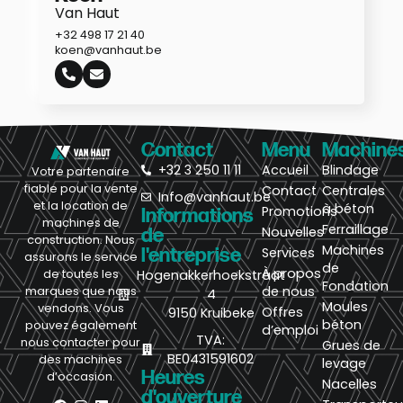
Van Haut
+32 498 17 21 40
koen@vanhaut.be
Contact
Menu
Machine
+32 3 250 11 11
Accueil
Blindage
Votre partenaire
fiable pour la vente
Contact
Centrales
Info@vanhaut.be
et la location de
à béton
Promotions
Informations
machines de
Ferraillage
Nouvelles
de
construction. Nous
Machines
l'entreprise
Services
assurons le service
de
À propos
de toutes les
Hogenakkerhoekstraat
Fondation
de nous
marques que nous
4
Moules
vendons. Vous
Offres
9150 Kruibeke
béton
pouvez également
d’emploi
TVA:
nous contacter pour
Grues de
BE0431591602
des machines
levage
Heures
d’occasion.
Nacelles
d'ouverture