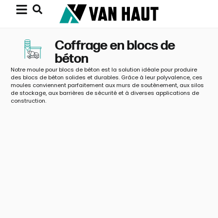
Coffrage en blocs de
béton
Notre moule pour blocs de béton est la solution idéale pour produire
des blocs de béton solides et durables. Grâce à leur polyvalence, ces
moules conviennent parfaitement aux murs de soutènement, aux silos
de stockage, aux barrières de sécurité et à diverses applications de
construction.
Moule de bloc de béton
– Principal 160x80x80
3ablock
coffrage
160x80x80
bloc béton