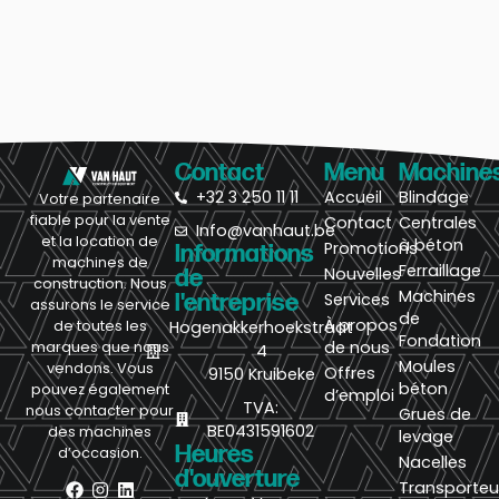
Contact
Menu
Machine
+32 3 250 11 11
Accueil
Blindage
Votre partenaire
fiable pour la vente
Contact
Centrales
Info@vanhaut.be
et la location de
à béton
Promotions
Informations
machines de
Ferraillage
Nouvelles
de
construction. Nous
Machines
l'entreprise
Services
assurons le service
de
À propos
de toutes les
Hogenakkerhoekstraat
Fondation
de nous
marques que nous
4
Moules
vendons. Vous
Offres
9150 Kruibeke
béton
pouvez également
d’emploi
TVA:
nous contacter pour
Grues de
BE0431591602
des machines
levage
Heures
d’occasion.
Nacelles
d'ouverture
Transporteu