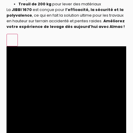
Treuil de 200 kg
pour lever des matériaux
La
JIBBI 1670
est conçue pour
l’efficacité, la sécurité et la
polyvalence
, ce qui en fait la solution ultime pour les travaux
en hauteur sur terrain accidenté et pentes raides.
Améliorez
votre expérience de levage dès aujourd’hui avec Almac !