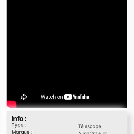
Info :
Type :
Télescope
Marque :
AlmaCrawler