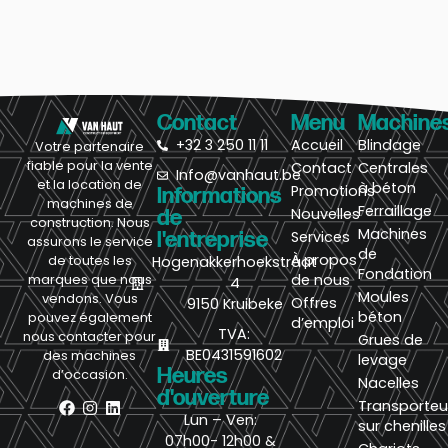
Contact
Menu
Machine
+32 3 250 11 11
Accueil
Blindage
Votre partenaire
fiable pour la vente
Contact
Centrales
Info@vanhaut.be
et la location de
à béton
Promotions
Informations
machines de
Ferraillage
Nouvelles
de
construction. Nous
Machines
l'entreprise
Services
assurons le service
de
À propos
de toutes les
Hogenakkerhoekstraat
Fondation
de nous
marques que nous
4
Moules
vendons. Vous
Offres
9150 Kruibeke
béton
pouvez également
d’emploi
TVA:
nous contacter pour
Grues de
BE0431591602
des machines
levage
Heures
d’occasion.
Nacelles
d'ouverture
Transporteu
Lun – Ven:
sur chenilles
07h00- 12h00 &