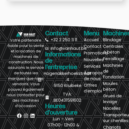
Contact
Menu
Machine
+32 3 250 11 11
Accueil
Blindage
Votre partenaire
fiable pour la vente
Contact
Centrales
Info@vanhaut.be
et la location de
à béton
Promotions
Informations
machines de
Ferraillage
Nouvelles
de
construction. Nous
Machines
l'entreprise
Services
assurons le service
de
À propos
de toutes les
Hogenakkerhoekstraat
Fondation
de nous
marques que nous
4
Moules
vendons. Vous
Offres
9150 Kruibeke
béton
pouvez également
d’emploi
TVA:
nous contacter pour
Grues de
BE0431591602
des machines
levage
Heures
d’occasion.
Nacelles
d'ouverture
Transporteu
Lun – Ven:
sur chenilles
07h00- 12h00 &
Chariots