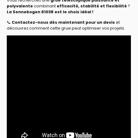
Vous recherchez une
grue télescopique puissante et
polyvalente
combinant
efficacité, stabilité et flexibilité
?
La Sennebogen 6103R est le choix idéal !
📞
Contactez-nous dès maintenant pour un devis
et
découvrez comment cette grue peut optimiser vos projets.