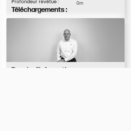
Profondeur revêtue :
0
m
Téléchargements :
Besoin d'informations
supplémentaires ?
Jan Bulens
+32 478 33 66 96
jan.bulens@vanhaut.be