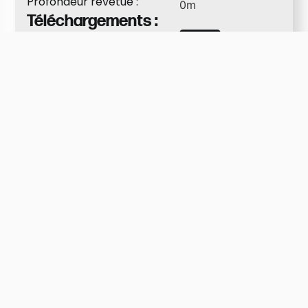
Profondeur revêtue :
0
m
Téléchargements :
Fiche Technique Wimag
PDF
RZE16
Besoin d'informations
supplémentaires ?
Jan Bulens
+32 478 33 66 96
jan.bulens@vanhaut.be